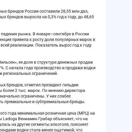
ых брендов России составили 28,55 млн дал,
вых брендов выросла на 0,3% год к году, до 48,65
 падения рынка. В январе—сентябре в России
нденция привела к росту доли популярных марок в
всей реализации. Показатель вырос год к году
ильсен», ее доля в структуре денежных продаж
,7%. С начала года производство и продажи водки
 и региональных ограничений.
ых брендов, отметил президент гильдии
ы более 2 тыс. марок. По мнению директора
значально ограничены. У них слабее
сть премиальные и субпремиальные бренды.
ого года минимальная розничная цена (МРЦ) на
ппы Ladoga Вениамин Грабар объясняет, что на
лась на другие сегменты алкоголя, поясняет
рендами водки стала менее ощутимой, что