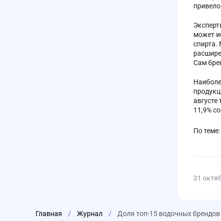
привело
Эксперт
может ис
спирта.
расшире
Сам бре
Наиболе
продукц
августе
11,9% с
По теме
31 октя
Главная
/
Журнал
/
Доля топ-15 водочных брендов