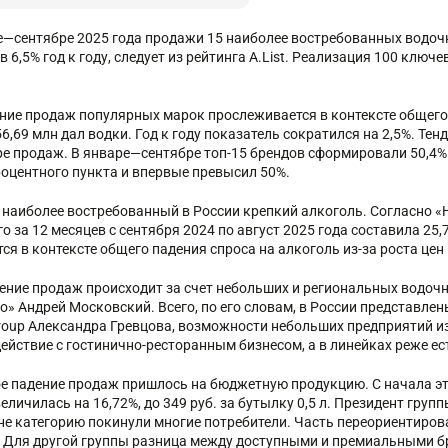
е—сентябре 2025 года продажи 15 наиболее востребованных водочн
 6,5% год к году, следует из рейтинга A.List. Реализация 100 ключе
.
ние продаж популярных марок прослеживается в контексте общего
6,69 млн дал водки. Год к году показатель сократился на 2,5%. Те
ре продаж. В январе—сентябре топ-15 брендов сформировали 50,4% 
процентного пункта и впервые превысил 50%.
 наиболее востребованный в России крепкий алкоголь. Согласно «Н
о за 12 месяцев с сентября 2024 по август 2025 года составила 25
ся в контексте общего падения спроса на алкоголь из-за роста цен
ение продаж происходит за счет небольших и региональных водочн
о» Андрей Московский. Всего, по его словам, в России представлен
 Group Александра Гревцова, возможности небольших предприятий и
ействие с гостинично-ресторанным бизнесом, а в линейках реже е
е падение продаж пришлось на бюджетную продукцию. С начала эт
еличилась на 16,72%, до 349 руб. за бутылку 0,5 л. Президент гру
не категорию покинули многие потребители. Часть переориентирова
. Для другой группы разница между доступными и премиальными б