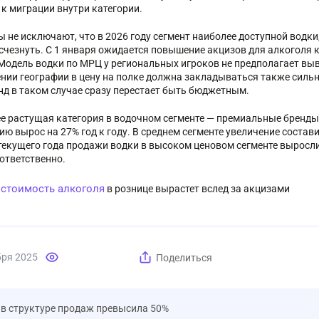
 к миграции внутри категории.
ы не исключают, что в 2026 году сегмент наиболее доступной водки
чезнуть. С 1 января ожидается повышение акцизов для алкоголя кре
 Модель водки по МРЦ у региональных игроков не предполагает вы
нии географии в цену на полке должна закладываться также силь
нд в таком случае сразу перестает быть бюджетным.
е растущая категория в водочном сегменте — премиальные бренд
ию вырос на 27% год к году. В среднем сегменте увеличение состав
 текущего года продажи водки в высоком ценовом сегменте выросли 
оответственно.
стоимость алкоголя
:
в рознице вырастет вслед за акцизами
бря 2025
Поделиться
 в структуре продаж превысила 50%