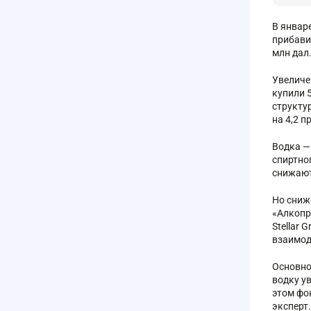
В январ
прибавив
млн дал
Увеличе
купили 5
структу
на 4,2 
Водка —
спиртног
снижают
Но сниж
«Алкопр
Stellar
взаимод
Основно
водку ув
этом фо
эксперт