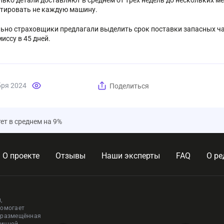
олько детали доставляют в среднем от трех недель до нескольких м
тировать не каждую машину.
ьно страховщики предлагали выделить срок поставки запасных час
иссу в 45 дней.
бря 2024
Поделиться
ет в среднем на 9%
О проекте
Отзывы
Наши эксперты
FAQ
О ре
,
помогает
, размещённая