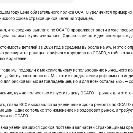
ющем году цена обязательного полиса ОСАГО увеличится примерно 
ийского союза страховщиков Евгений Уфимцев.
нил, что средняя выплата по ОСАГО продолжает расти и уже превыси
 цена полиса не увеличивалась. Однако запчасти для иномарок в 
стоимость деталей за 2024 год в среднем выросла на 9%. И это с о
но расширять границы тарифного коридора по ОСАГО, чтобы страх
ых водителей.
у года мы подошли к максимальному использованию нынешнего ко
ает действующих порогов. Мы хотим продолжения реформы по инди
ко для рискованных автовладельцев, но и для всех остальных», — 
мнению, нужно полностью отпустить цену ОСАГО — рынок для этого 
ого, глава ВСС высказался за увеличение срока ремонта по ОСАГО 
машин. Однако только это изменение не оздоровит рынок, и требу
ния по ОСАГО.
из-за увеличившихся сроков поставки запчастей страховщикам кра