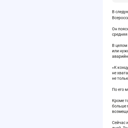
В следу
Всеросс
Он пояс
средняя
В целом 
или нуж
аварийн
«К конц
не хват
не толь
По его 
Кроме т
больше 
возмеще
Сейчас 