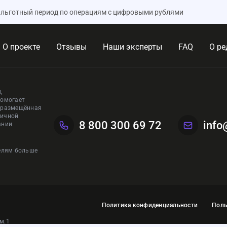
л льготный период по операциям с цифровыми рублями
О проекте
Отзывы
Наши эксперты
FAQ
О ре
,
помогает
, размещённая
личной
8 800 300 69 72
info
ании
телям больше
Политика конфиденциальности
Поль
ом.1