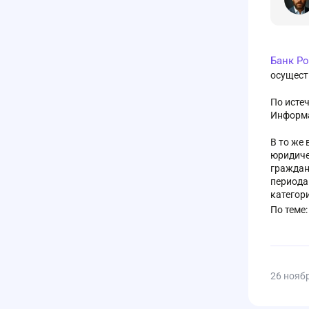
Банк Р
осущест
По исте
Информа
В то же
юридиче
граждан
периода
категор
По теме
26 нояб