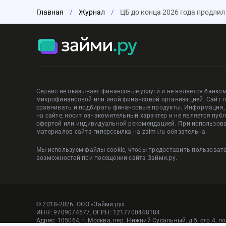
Главная
/
Журнал
/
ЦБ до конца 2026 года продли
Сервис не оказывает финансовые услуги и не является банком
микрофинансовой или иной финансовой организацией. Сайт 
сравнивать и подбирать финансовые продукты. Информация
на сайте, носит ознакомительный характер и не является пуб
офертой или индивидуальной рекомендацией. При использов
материалов сайта гиперссылка на zaimi.ru обязательна.
Мы используем файлы cookie, чтобы предоставить пользова
возможностей при посещении сайта Займи.ру.
© 2018-2026. ООО «Займи.ру»
ИНН: 9709074577, ОГРН: 1217700448184
Адрес: 105064, г. Москва, пер. Нижний Сусальный, д.5, стр.4, п