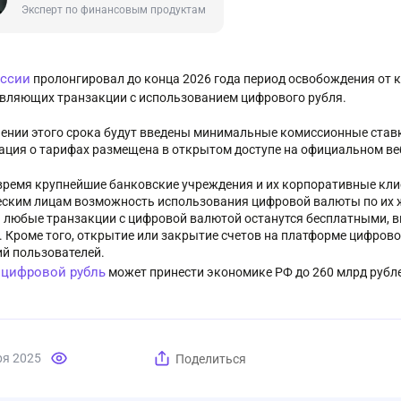
Эксперт по финансовым продуктам
оссии
пролонгировал до конца 2026 года период освобождения от 
вляющих транзакции с использованием цифрового рубля.
чении этого срока будут введены минимальные комиссионные ставк
ция о тарифах размещена в открытом доступе на официальном веб
 время крупнейшие банковские учреждения и их корпоративные кл
ским лицам возможность использования цифровой валюты по их же
 любые транзакции с цифровой валютой останутся бесплатными, в
. Кроме того, открытие или закрытие счетов на платформе цифрово
ий пользователей.
цифровой рубль
:
может принести экономике РФ до 260 млрд рубле
ря 2025
Поделиться