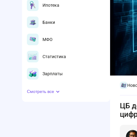
Ипотека
Банки
МФО
Статистика
Зарплаты
Ново
Смотреть все
ЦБ д
циф