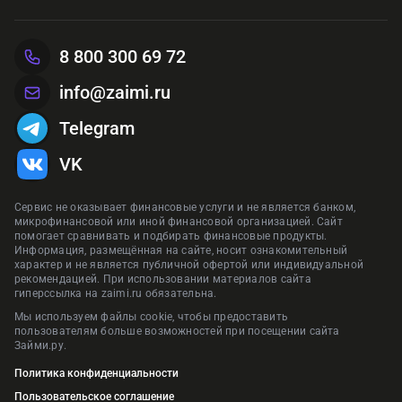
Предложения сформированы на основании отзывов и рейтинга на
Реклама ПАО «Совкомбанк»
Рекла
сайте zaimi.ru. Обновлено: 29 января 2026
Предложения сформированы на основании отзывов и рейтинга на
Предложения сформированы на основании отзывов и рейтинга на
Предложения сформированы на основании отзывов и рейтинга на
8 800 300 69 72
сайте zaimi.ru. Обновлено: 28 июня 2026
сайте zaimi.ru. Обновлено: 28 июня 2026
Предложения сформированы на основании отзывов и рейтинга на
сайте zaimi.ru. Обновлено: 16 марта 2026
сайте zaimi.ru. Обновлено: 28 июня 2026
info@zaimi.ru
Telegram
VK
Сервис не оказывает финансовые услуги и не является банком,
микрофинансовой или иной финансовой организацией. Сайт
помогает сравнивать и подбирать финансовые продукты.
Информация, размещённая на сайте, носит ознакомительный
характер и не является публичной офертой или индивидуальной
рекомендацией. При использовании материалов сайта
гиперссылка на zaimi.ru обязательна.
Мы используем файлы cookie, чтобы предоставить
пользователям больше возможностей при посещении сайта
Займи.ру.
Политика конфиденциальности
Пользовательское соглашение