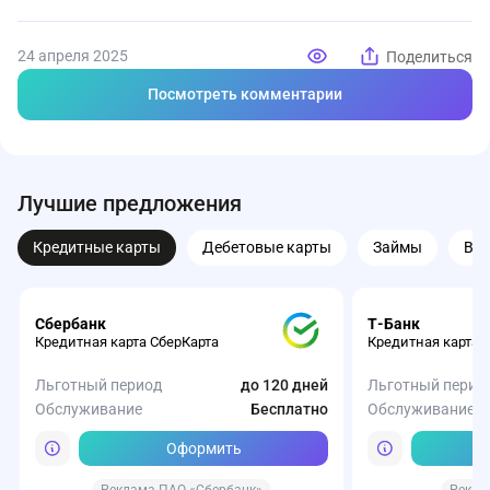
24 апреля 2025
Поделиться
Посмотреть комментарии
Лучшие предложения
Кредитные карты
Дебетовые карты
Займы
Вк
Сбербанк
Т-Банк
Кредитная карта СберКарта
Кредитная карта 
Льготный период
до 120 дней
Льготный перио
Обслуживание
Бесплатно
Обслуживание
Оформить