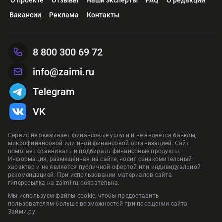
Одобрение
Высокое
Одобрение
Оформить
Вакансии
Реклама
Контакты
Реклама Банк ГПБ (АО)
Реклама АО «ТБанк»
Рекла
Рекла
Оформить
Предложения сформированы на основании отзывов и рейтинга на
Реклама ПАО «Совкомбанк»
Рекла
сайте zaimi.ru. Обновлено: 29 января 2026
Предложения сформированы на основании отзывов и рейтинга на
Предложения сформированы на основании отзывов и рейтинга на
Предложения сформированы на основании отзывов и рейтинга на
8 800 300 69 72
сайте zaimi.ru. Обновлено: 28 июня 2026
сайте zaimi.ru. Обновлено: 28 июня 2026
Предложения сформированы на основании отзывов и рейтинга на
сайте zaimi.ru. Обновлено: 16 марта 2026
сайте zaimi.ru. Обновлено: 28 июня 2026
info@zaimi.ru
Telegram
VK
Сервис не оказывает финансовые услуги и не является банком,
микрофинансовой или иной финансовой организацией. Сайт
помогает сравнивать и подбирать финансовые продукты.
Информация, размещённая на сайте, носит ознакомительный
характер и не является публичной офертой или индивидуальной
рекомендацией. При использовании материалов сайта
гиперссылка на zaimi.ru обязательна.
Мы используем файлы cookie, чтобы предоставить
пользователям больше возможностей при посещении сайта
Займи.ру.