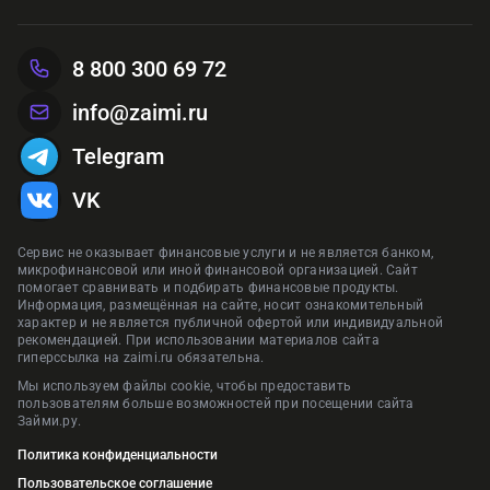
Предложения сформированы на основании отзывов и рейтинга на
Реклама ПАО «Совкомбанк»
Рекла
сайте zaimi.ru. Обновлено: 29 января 2026
Предложения сформированы на основании отзывов и рейтинга на
Предложения сформированы на основании отзывов и рейтинга на
Предложения сформированы на основании отзывов и рейтинга на
8 800 300 69 72
сайте zaimi.ru. Обновлено: 28 июня 2026
сайте zaimi.ru. Обновлено: 28 июня 2026
Предложения сформированы на основании отзывов и рейтинга на
сайте zaimi.ru. Обновлено: 16 марта 2026
сайте zaimi.ru. Обновлено: 28 июня 2026
info@zaimi.ru
Telegram
VK
Сервис не оказывает финансовые услуги и не является банком,
микрофинансовой или иной финансовой организацией. Сайт
помогает сравнивать и подбирать финансовые продукты.
Информация, размещённая на сайте, носит ознакомительный
характер и не является публичной офертой или индивидуальной
рекомендацией. При использовании материалов сайта
гиперссылка на zaimi.ru обязательна.
Мы используем файлы cookie, чтобы предоставить
пользователям больше возможностей при посещении сайта
Займи.ру.
Политика конфиденциальности
Пользовательское соглашение