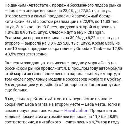
По данным «Автостата», продажи бессменного лидера рынка
— Lada — в январе выросли на 23,6%, до 27,54 тыс. штук.
Второе место и самый продаваемый зарубежный бренд —
китайский Haval с ростом реализации на 22,9%, до 11,83 тыс.
штук. Замыкает топ-3 Chery, продажи которой выросли на
1,8%, до 8,96 тыс. штук. Следом идут Geely и Changan.
Реализация первого снизилась на 30,9%, до 6,22 тыс. штук, а
второго — выросла на 3,8%, до 5,08 тыс. штук. Кроме Geely из
топ-10 марок продажи сократились у Omoda и Tank — на 12,8%
и 3,5% соответственно.
Эксперты ожидают, что снижение продаж у марки Geely на
российском рынке продолжится. В прошлом году автомобили
этой марки активно ввозились по параллельному импорту, в
том числе популярные модели кроссоверов Monjaro и Coolray.
А с индексацией утильсбора с 1 января этот канал закрутили
еще больше.
В модельном рейтинге «Автостата» первенство в январе
сохраняет Lada Granta, на втором месте — Lada Vesta. Топ-3 и
Haval Jolion
самая популярная иномарка —
. Продажи этих
моделей российских автомобилей выросли на 11,8% и 48,8%
соответственно, а китайского — снизились на 4,7% год к году.