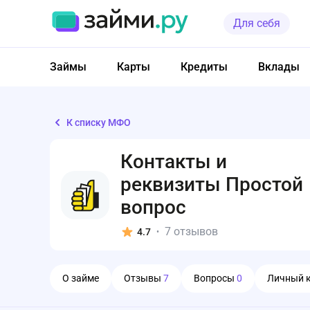
Для себя
Займы
Карты
Кредиты
Вклады
К списку МФО
Контакты и
реквизиты Простой
вопрос
7 отзывов
4.7
•
О займе
Отзывы
7
Вопросы
0
Личный 