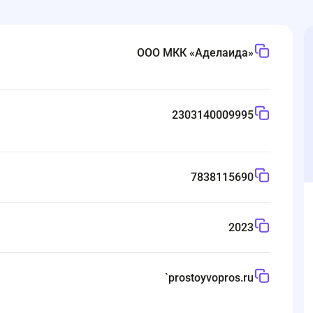
ООО МКК «Аделаида»
2303140009995
7838115690
2023
`
prostoyvopros.ru