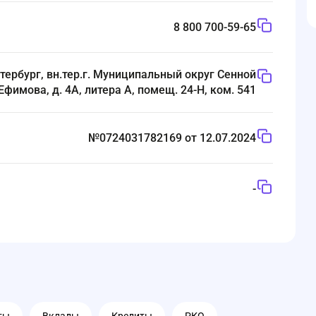
8 800 700-59-65
тербург, вн.тер.г. Муниципальный округ Сенной
 Ефимова, д. 4А, литера А, помещ. 24-Н, ком. 541
№0724031782169 от 12.07.2024
-