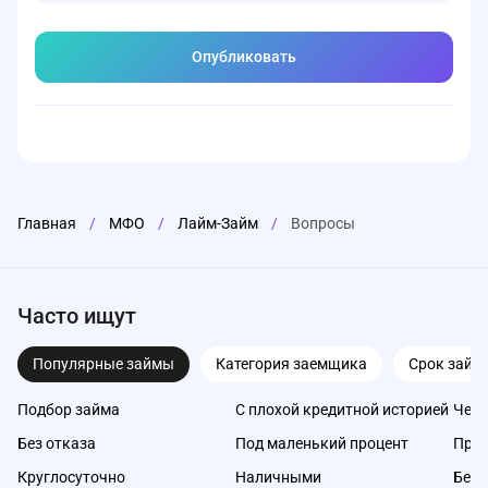
Главная
/
МФО
/
Лайм-Займ
/
Вопросы
Часто ищут
Популярные займы
Категория заемщика
Срок займ
Подбор займа
С плохой кредитной историей
Чере
Без отказа
Под маленький процент
Про
Круглосуточно
Наличными
Без 