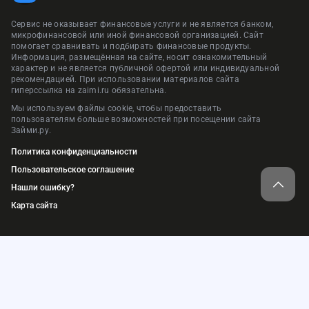
Сервис не оказывает финансовые услуги и не является банком,
микрофинансовой или иной финансовой организацией. Сайт
помогает сравнивать и подбирать финансовые продукты.
Информация, размещённая на сайте, носит ознакомительный
характер и не является публичной офертой или индивидуальной
рекомендацией. При использовании материалов сайта
гиперссылка на zaimi.ru обязательна.
Мы используем файлы cookie, чтобы предоставить
пользователям больше возможностей при посещении сайта
Займи.ру.
Политика конфиденциальности
Пользовательское соглашение
Нашли ошибку?
Карта сайта
© 2018-2026. ООО «Займи.ру»
ИНН: 9709074577, ОГРН: 1217700448184
Адрес: 105064, г. Москва, пер. Нижний Сусальный, д.5, стр.4, пом.1
Сервис подбора финансовых услуг и продуктов — «Займи.ру»