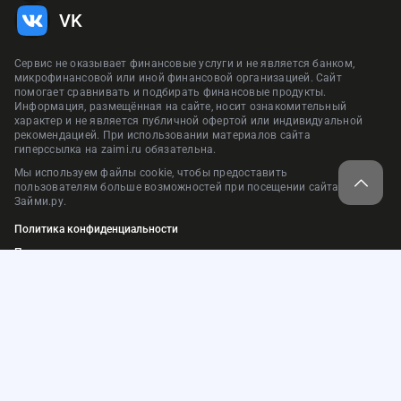
VK
Сервис не оказывает финансовые услуги и не является банком,
микрофинансовой или иной финансовой организацией. Сайт
помогает сравнивать и подбирать финансовые продукты.
Информация, размещённая на сайте, носит ознакомительный
характер и не является публичной офертой или индивидуальной
рекомендацией. При использовании материалов сайта
гиперссылка на zaimi.ru обязательна.
Мы используем файлы cookie, чтобы предоставить
пользователям больше возможностей при посещении сайта
Займи.ру.
Политика конфиденциальности
Пользовательское соглашение
Нашли ошибку?
Карта сайта
© 2018-2026. ООО «Займи.ру»
ИНН: 9709074577, ОГРН: 1217700448184
Адрес: 105064, г. Москва, пер. Нижний Сусальный, д.5, стр.4, пом.1