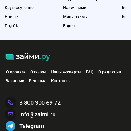
Круглосуточно
Наличными
Без 
Новые
Мини-займы
Без 
Под 0%
В долг
О проекте
Отзывы
Наши эксперты
FAQ
О редакции
Вакансии
Реклама
Контакты
8 800 300 69 72
info@zaimi.ru
Telegram