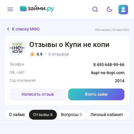
К списку МФО
Обновлено: 26 мая 2026
Отзывы о Купи не копи
4.9
6 отзывов
•
Телефон
8 495 648-99-66
Оф. сайт
kupi-ne-kopi.com
Год основания
2014
Написать отзыв
Взять займ
О займе
Отзывы
6
Вопросы
0
Личный кабинет
О