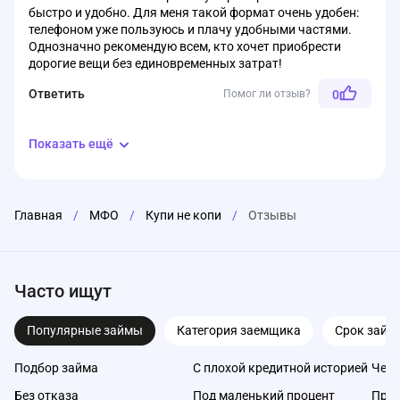
быстро и удобно. Для меня такой формат очень удобен:
телефоном уже пользуюсь и плачу удобными частями.
Однозначно рекомендую всем, кто хочет приобрести
дорогие вещи без единовременных затрат!
Ответить
Помог ли отзыв?
0
Показать ещё
Главная
/
МФО
/
Купи не копи
/
Отзывы
Часто ищут
Популярные займы
Категория заемщика
Срок займ
Подбор займа
С плохой кредитной историей
Чере
Без отказа
Под маленький процент
Про