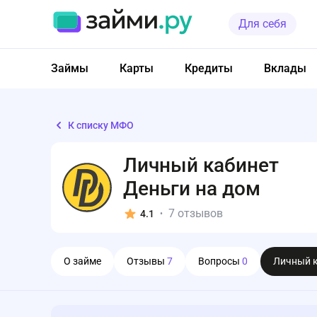
Для себя
Займы
Карты
Кредиты
Вклады
К списку МФО
Личный кабинет
Деньги на дом
7 отзывов
4.1
•
О займе
Отзывы
7
Вопросы
0
Личный 