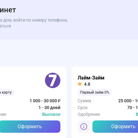
бинет
а дом, войти по номеру телефона,
аться
Лайм-Займ
4.8
а карту
Первый заём 0%
1 000 - 30 000 ₽
Сумма
25 000 - 
1 - 30 дней
Срок
70 - 
ние
Высокое
Одобрение
Оформить
Оформить