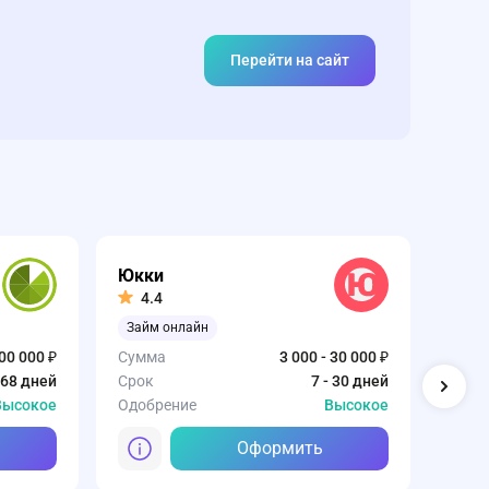
Перейти на сайт
Юкки
Веб
4.4
4.
Займ онлайн
Перв
100 000 ₽
Сумма
3 000 - 30 000 ₽
Сумм
168 дней
Срок
7 - 30 дней
Срок
Высокое
Одобрение
Высокое
Одоб
Оформить