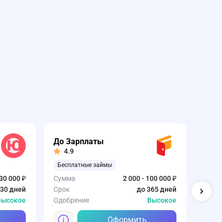
До Зарплаты
Тур
4.9
3.
Бесплатные займы
День
 30 000 ₽
Сумма
2 000 - 100 000 ₽
Сумм
- 30 дней
Срок
до 365 дней
Срок
Высокое
Одобрение
Высокое
Одоб
Оформить