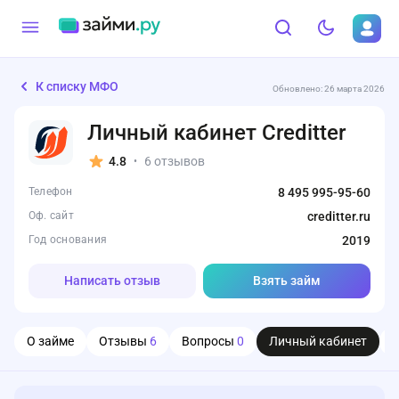
К списку МФО
Обновлено: 26 марта 2026
Личный кабинет Creditter
4.8
6 отзывов
•
Телефон
8 495 995-95-60
Оф. сайт
creditter.ru
Год основания
2019
Написать отзыв
Взять займ
О займе
Отзывы
6
Вопросы
0
Личный кабинет
О