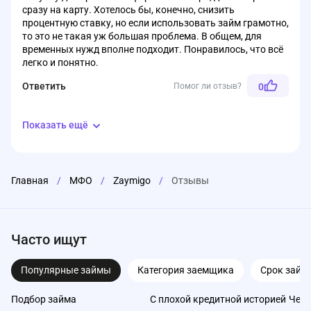
сразу на карту. Хотелось бы, конечно, снизить
процентную ставку, но если использовать займ грамотно,
то это не такая уж большая проблема. В общем, для
временных нужд вполне подходит. Понравилось, что всё
легко и понятно.
Ответить
Помог ли отзыв?
0
Показать ещё
Главная
/
МФО
/
Zaymigo
/
Отзывы
Часто ищут
Популярные займы
Категория заемщика
Срок займ
Подбор займа
С плохой кредитной историей
Чере