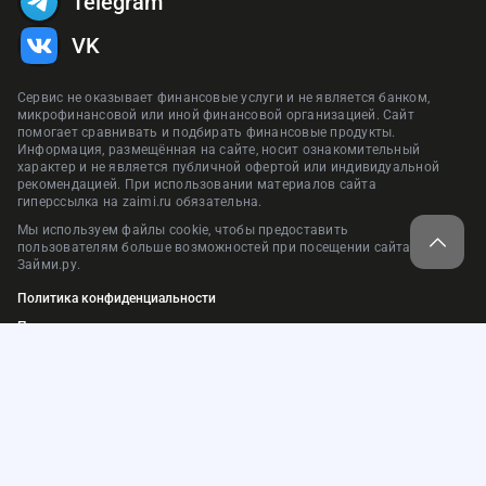
Telegram
VK
Сервис не оказывает финансовые услуги и не является банком,
микрофинансовой или иной финансовой организацией. Сайт
помогает сравнивать и подбирать финансовые продукты.
Информация, размещённая на сайте, носит ознакомительный
характер и не является публичной офертой или индивидуальной
рекомендацией. При использовании материалов сайта
гиперссылка на zaimi.ru обязательна.
Мы используем файлы cookie, чтобы предоставить
пользователям больше возможностей при посещении сайта
Займи.ру.
Политика конфиденциальности
Пользовательское соглашение
Нашли ошибку?
Карта сайта
© 2018-2026. ООО «Займи.ру»