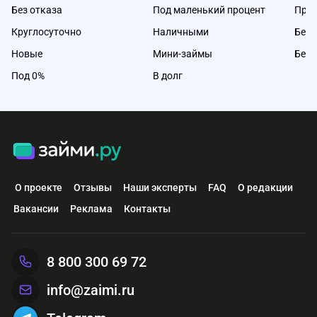
Без отказа
Под маленький процент
Про
Круглосуточно
Наличными
Без 
Новые
Мини-займы
Без 
Под 0%
В долг
О проекте
Отзывы
Наши эксперты
FAQ
О редакции
Вакансии
Реклама
Контакты
8 800 300 69 72
info@zaimi.ru