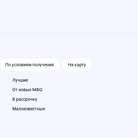
По условиям получения
На карту
Лучшие
От новых МФО
В рассрочку
Малоизвестные