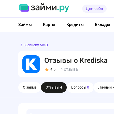
Для себя
Займы
Карты
Кредиты
Вклады
К списку МФО
Отзывы о Krediska
4 отзыва
4.5
•
О займе
Отзывы
4
Вопросы
0
Личный 