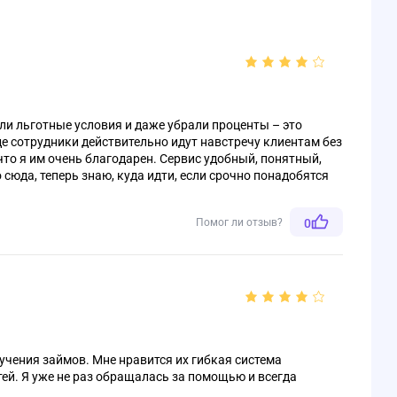
и льготные условия и даже убрали проценты – это
е сотрудники действительно идут навстречу клиентам без
что я им очень благодарен. Сервис удобный, понятный,
сюда, теперь знаю, куда идти, если срочно понадобятся
Помог ли отзыв?
0
учения займов. Мне нравится их гибкая система
ей. Я уже не раз обращалась за помощью и всегда