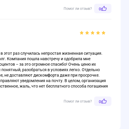
Помог ли отзыв?
0
и в этот раз случилась непростая жизненная ситуация.
олг. Компания пошла навстречу и одобрила мне
центов – за это огромное спасибо! Очень ценю их
 понятный, разобраться в условиях легко. Отдельно
е, не доставляют дискомфорта даже при просрочке.
тправляют уведомления на почту. В целом, организация
нственное, жаль, что нет бесплатного способа погашения
Помог ли отзыв?
0