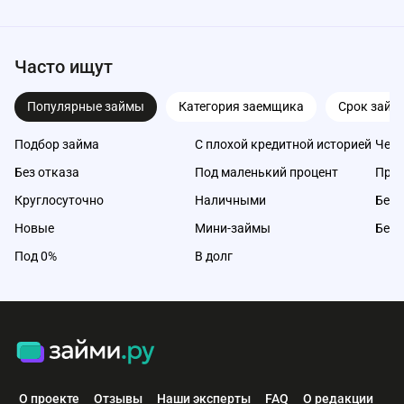
Часто ищут
Популярные займы
Категория заемщика
Срок займ
Подбор займа
С плохой кредитной историей
Чере
Без отказа
Под маленький процент
Про
Круглосуточно
Наличными
Без 
Новые
Мини-займы
Без 
Под 0%
В долг
О проекте
Отзывы
Наши эксперты
FAQ
О редакции