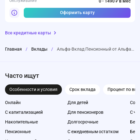
Обслуживание
0 - 1490 ₽ в мес
Оформить карту
Все кредитные карты
Главная
/
Вклады
/
Альфа-Вклад Пенсионный от Альфа-Банка
Часто ищут
Особенности и условия
Срок вклада
Процент по вкл
Онлайн
Для детей
Со с
С капитализацией
Для пенсионеров
С ча
Накопительные
Долгосрочные
Без 
Пенсионные
С ежедневным остатком
Без 