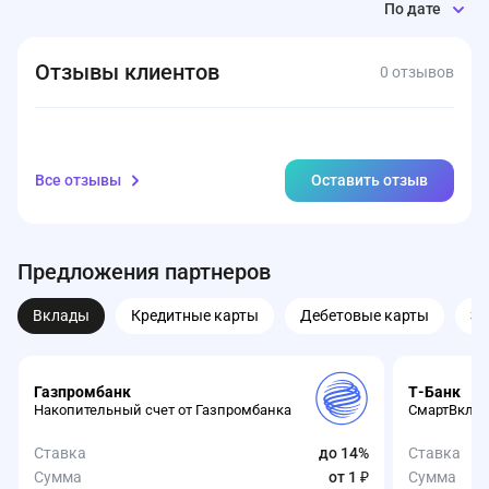
По дате
Отзывы клиентов
0 отзывов
Все отзывы
Оставить отзыв
Предложения партнеров
Вклады
Кредитные карты
Дебетовые карты
З
Газпромбанк
Т-Банк
Накопительный счет от Газпромбанка
СмартВклад
Ставка
до 14%
Ставка
Сумма
от 1 ₽
Сумма