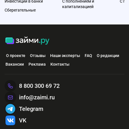
Инвестиции в банки
С пополнением и
С по
капитализацией
Сберегательные
О проекте
Отзывы
Наши эксперты
FAQ
О редакции
Вакансии
Реклама
Контакты
8 800 300 69 72
info@zaimi.ru
Telegram
VK