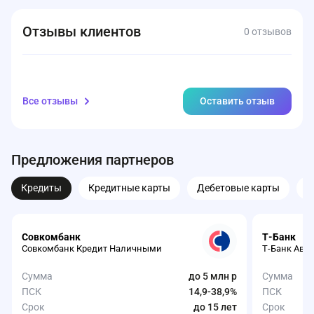
Отзывы клиентов
0 отзывов
Все отзывы
Оставить отзыв
Предложения партнеров
Кредиты
Кредитные карты
Дебетовые карты
З
Совкомбанк
Т-Банк
Совкомбанк Кредит Наличными
Т-Банк Авт
Сумма
до 5 млн р
Сумма
ПСК
14,9-38,9%
ПСК
Срок
до 15 лет
Срок