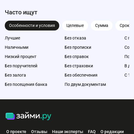
Часто ищут
Особенности и условия
Целевые
Сумма
Срок
Лучшие
Без отказа
С пл
Наличными
Без прописки
Со с
Низкий процент
Без справок
Под 
Без поручителей
Без страховки
В де
Без залога
Без обеспечения
С 18
Без посещения банка
По двум документам
О проекте
Отзывы
Наши эксперты
FAQ
О редакции