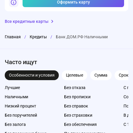
Оформить карту
Все кредитные карты
Главная
/
Кредиты
/
Банк ДОМ.РФ Наличными
Часто ищут
Особенности и условия
Целевые
Сумма
Срок
Лучшие
Без отказа
С пл
Наличными
Без прописки
Со с
Низкий процент
Без справок
Под 
Без поручителей
Без страховки
В де
Без залога
Без обеспечения
С 18