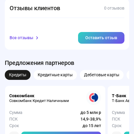
Отзывы клиентов
0 отзывов
Все отзывы
Оставить отзыв
Предложения партнеров
Кредиты
Кредитные карты
Дебетовые карты
З
Совкомбанк
Т-Банк
Совкомбанк Кредит Наличными
Т-Банк Авт
Сумма
до 5 млн р
Сумма
ПСК
14,9-38,9%
ПСК
Срок
до 15 лет
Срок