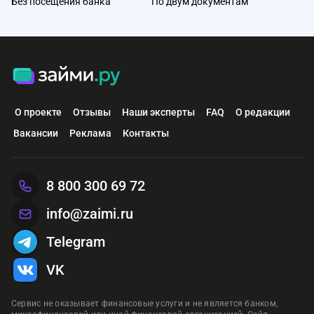
Без посещения банка
По двум документам
О проекте
Отзывы
Наши эксперты
FAQ
О редакции
Вакансии
Реклама
Контакты
8 800 300 69 72
info@zaimi.ru
Telegram
VK
Сервис не оказывает финансовые услуги и не является банком,