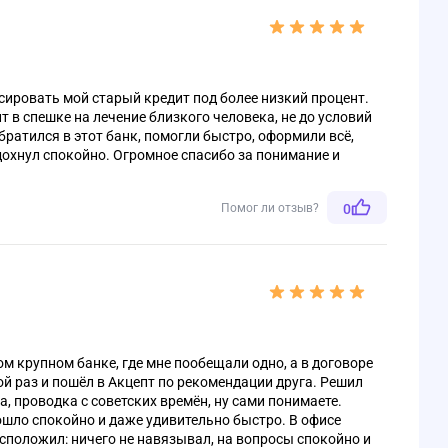
ировать мой старый кредит под более низкий процент.
 в спешке на лечение близкого человека, не до условий
ратился в этот банк, помогли быстро, оформили всё,
дохнул спокойно. Огромное спасибо за понимание и
Помог ли отзыв?
0
ом крупном банке, где мне пообещали одно, а в договоре
ой раз и пошёл в Акцепт по рекомендации друга. Решил
а, проводка с советских времён, ну сами понимаете.
рошло спокойно и даже удивительно быстро. В офисе
сположил: ничего не навязывал, на вопросы спокойно и