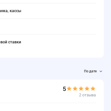
анка, кассы
чевой ставки
По дате
5
2 отзыва