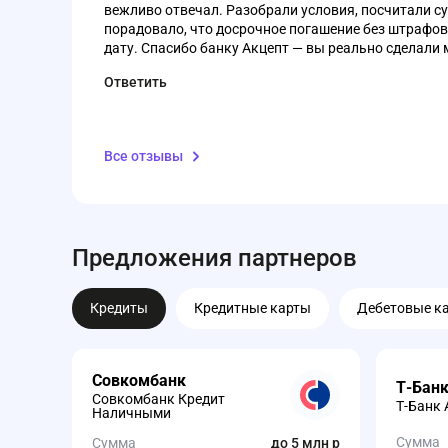
вежливо отвечал. Разобрали условия, посчитали су
порадовало, что досрочное погашение без штрафов
дату. Спасибо банку Акцепт — вы реально сделали 
Ответить
Все отзывы
Предложения партнеров
Кредиты
Кредитные карты
Дебетовые к
Совкомбанк
Т-Бан
Совкомбанк Кредит
Т-Банк 
Наличными
Сумма
Сумма
до 5 млн р