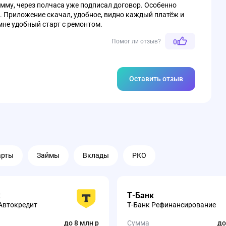
мму, через полчаса уже подписал договор. Особенно
. Приложение скачал, удобное, видно каждый платёж и
мне удобный старт с ремонтом.
Помог ли отзыв?
0
Оставить отзыв
арты
Займы
Вклады
РКО
к
Т-Банк
Автокредит
Т-Банк Рефинансирование
до 8 млн р
Сумма
до