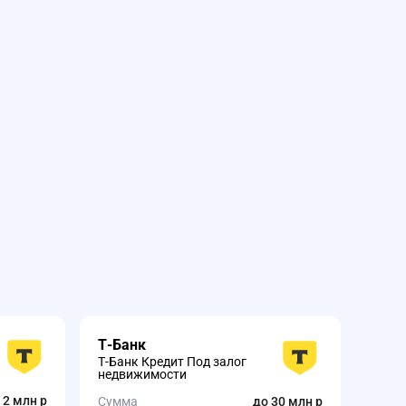
Т-Банк
Сов
Т-Банк Кредит Под залог
Совк
недвижимости
зало
 2 млн р
Сумма
до 30 млн р
Сумм