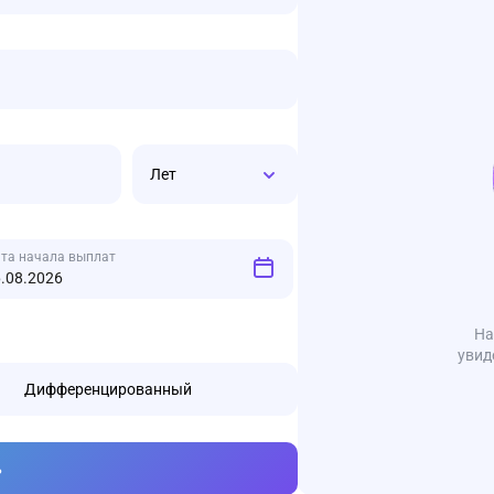
Лет
та начала выплат
На
увид
Дифференцированный
ь