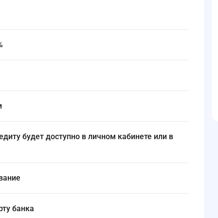
%
и
ование
арту банка