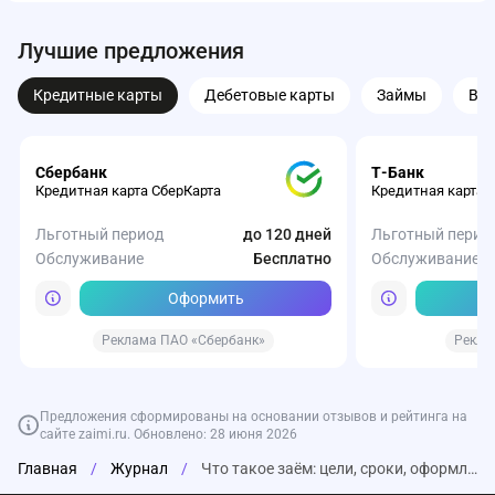
Лучшие предложения
Кредитные карты
Дебетовые карты
Займы
Вк
Сбербанк
Т-Банк
Кредитная карта СберКарта
Кредитная карта 
Льготный период
до 120 дней
Льготный перио
Обслуживание
Бесплатно
Обслуживание
Оформить
Реклама ПАО «Сбербанк»
Рекла
Предложения сформированы на основании отзывов и рейтинга на
сайте zaimi.ru. Обновлено: 28 июня 2026
Главная
/
Журнал
/
Что такое заём: цели, сроки, оформление займа
Газпромбанк
Турбозайм
Веббанкир
Т-Банк
Совкомбанк
ВТБ
Т-Банк
Т-Банк
Т-Банк
ОЗОН Банк
Накопительный счет от